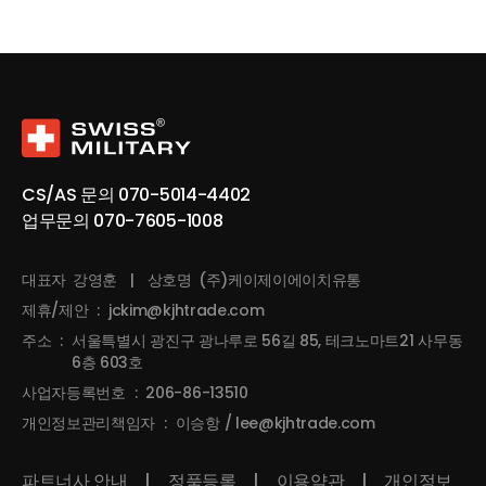
CS/AS 문의
070-5014-4402
업무문의
070-7605-1008
대표자
강영훈
|
상호명
(주)케이제이에이치유통
제휴/제안
:
jckim@kjhtrade.com
주소
:
서울특별시 광진구 광나루로 56길 85, 테크노마트21 사무동
6층 603호
사업자등록번호
:
206-86-13510
개인정보관리책임자
:
이승항 / lee@kjhtrade.com
파트너사 안내
|
정품등록
|
이용약관
|
개인정보