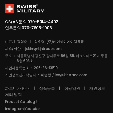
CS/AS 문의
070-5014-4402
업무문의
070-7605-1008
대표자
강영훈
|
상호명
(주)케이제이에이치유통
제휴/제안
:
jckim@kjhtrade.com
주소
:
서울특별시 광진구 광나루로 56길 85, 테크노마트21 사무동
6층 603호
사업자등록번호
:
206-86-13510
개인정보관리책임자
:
이승항 / lee@kjhtrade.com
파트너사 안내
|
정품등록
|
이용약관
|
개인정보
처리 방침
Product Catalog
Instagram
|
Youtube