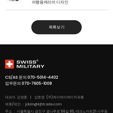
여행용캐리어 디자인
목록보기
CS/AS 문의
070-5014-4402
업무문의
070-7605-1008
대표자
강영훈
|
상호명
(주)케이제이에이치유통
제휴/제안
:
jckim@kjhtrade.com
주소
:
서울특별시 광진구 광나루로 56길 85, 테크노마트21 사무동